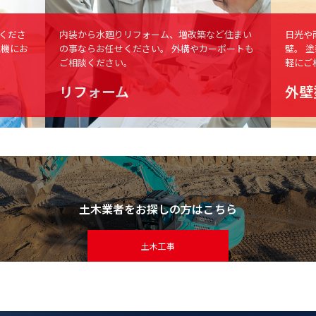
くださ
内装から水廻りリフォーム、増改築など住まい
日光や
電機にお
の事ならお任せください。
外構やカーポートも
壁。
塗
ご相談ください。
軽にご
リフォーム
外壁
土木業者をお探しの方はこちら
土木工事